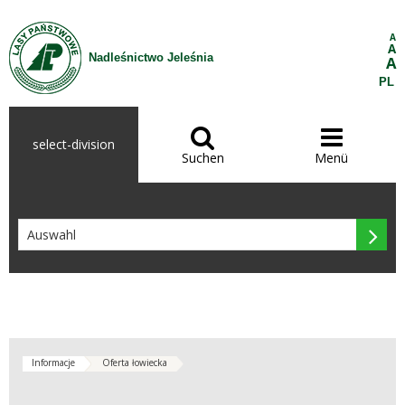
Zum Inhalt wechseln
A
A
Nadleśnictwo Jeleśnia
A
PL


select-division
Suchen
Menü

Informacje
Oferta łowiecka