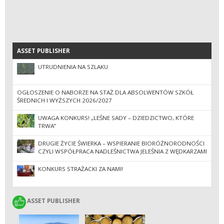
ASSET PUBLISHER
ASSET PUBLISHER
UTRUDNIENIA NA SZLAKU
OGŁOSZENIE O NABORZE NA STAŻ DLA ABSOLWENTÓW SZKÓŁ
ŚREDNICH I WYŻSZYCH 2026/2027
UWAGA KONKURS! „LEŚNE SADY – DZIEDZICTWO, KTÓRE
TRWA”
DRUGIE ŻYCIE ŚWIERKA – WSPIERANIE BIORÓŻNORODNOŚCI
CZYLI WSPÓŁPRACA NADLEŚNICTWA JELEŚNIA Z WĘDKARZAMI
KONKURS STRAŻACKI ZA NAMI!
ASSET PUBLISHER
ASSET PUBLISHER