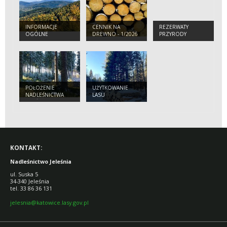
INFORMACJE
CENNIK NA
REZERWATY
OGÓLNE
DREWNO - 1/2026
PRZYRODY
R.
POŁOŻENIE
UŻYTKOWANIE
NADLEŚNICTWA
LASU
JELEŚNIA
KONTAKT:
Nadleśnictwo Jeleśnia
ul. Suska 5
34-340 Jeleśnia
tel. 33 86 36 131
jelesnia@katowice.lasy.gov.pl