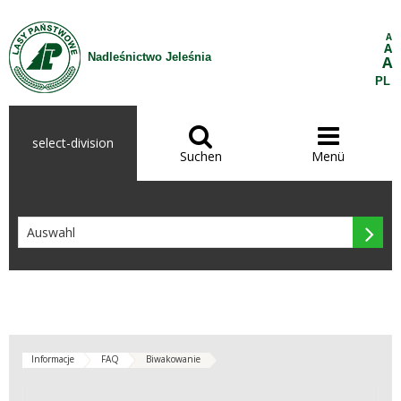
Zum Inhalt wechseln
A
A
Nadleśnictwo Jeleśnia
A
PL


select-division
Suchen
Menü

Informacje
FAQ
Biwakowanie