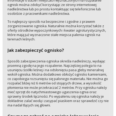
Informacje o bazie i miejscach wyznaczonych na rozpalanie
ognisk można zdobyć korzystając ze strony internetowej
nadleśnictwa lub po prostu kontaktując się telefonicznie lub
osobiście z pracownikami nadleśnictwa.
To najlepszy sposób na bezpieczne i zgodne z prawem
zorganizowanie ogniska. Naturalnie można korzystać także z
oferty ośrodków wypoczynkowych i kwater agroturystycznych,
które mają już wyznaczone stałe miejsca palenia ognisk na
terenach leśnych.
Jak zabezpieczyć ognisko?
Sposób zabezpieczenia ogniska określa nadleśniczy, wydając
pisemną zgodę na jego rozpalenie. Najczęściej polega to na
usunięciu ściółki leśnej i na odsłonięciu pasa gleby mineralnej
wokół ogniska. Można dodatkowo obłożyć ognisko kamieniami,
co zapobiega rozsunięciu się palonego materiału. Nie można go
rozpalać bliżej niż 6 metrów od stojących drzew, a wysokość
płomienia nie może przekraczać 2 metrów. Przy ognisku należy
mieć sprzęt do natychmiastowego ugaszenia ognia oraz
sprawny środek łączności. Po wypaleniu się ogniska należy je
dokładnie zalać wodą i zasypać piaskiem oraz sprawdzić czy nie
ma nadal tlących się głowni.