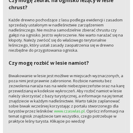
Czy mogę zebrać na ognisko leżący w lesie
chrust?
Każde drewno pochodzące z lasu podlega ewidencji i zasadom
sprzedaży ustalonym w nadleśnictwie zarządzeniem
nadleśniczego. Nie można samodzielnie zbierać chrustu czy
gałęzi na ognisko. Jest to wykroczenie. Nie warto narażać się na
kłopoty. Należy zwrócić się do właściwego terytorialnie
leśniczego, który ustali zasady zaopatrzenia się w drewno
niezbędne do przygotowania ogniska.
Czy mogę rozbić w lesie namiot?
Biwakowanie w lesie jest możliwe w miejscach wyznaczonych, a
poza nimi jest prawnie zabronione. Rozbicie namiotu bez
zezwolenia naraża nas na wiele niebezpieczeństw oraz na karę
przewidzianą w kodeksie wykroczeń. Aby rozbić namiot w lesie
należy skorzystać z bazy turystycznej, a informacje na jej temat
znajdziecie w każdym nadleśnictwie. Warto także zaplanować
sobie biwak wcześniej korzystając z portalu stworzonego dla
turystów przez leśników:
www.czaswlas.pl
. Oprócz informacji na
temat ognisk znajdziecie tam wszystko, czego potrzebuje w
praktyce leśny turysta. Klikajcie po wiedzę!