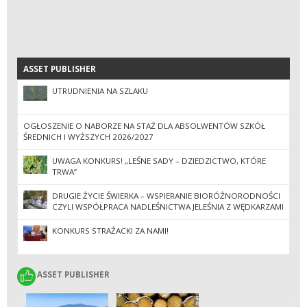
ASSET PUBLISHER
ASSET PUBLISHER
UTRUDNIENIA NA SZLAKU
OGŁOSZENIE O NABORZE NA STAŻ DLA ABSOLWENTÓW SZKÓŁ
ŚREDNICH I WYŻSZYCH 2026/2027
UWAGA KONKURS! „LEŚNE SADY – DZIEDZICTWO, KTÓRE
TRWA”
DRUGIE ŻYCIE ŚWIERKA – WSPIERANIE BIORÓŻNORODNOŚCI
CZYLI WSPÓŁPRACA NADLEŚNICTWA JELEŚNIA Z WĘDKARZAMI
KONKURS STRAŻACKI ZA NAMI!
ASSET PUBLISHER
ASSET PUBLISHER