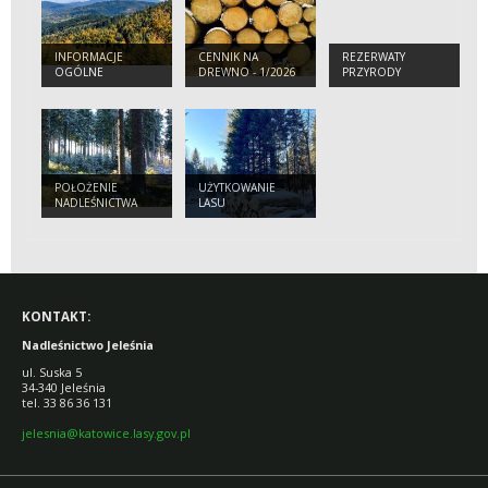
INFORMACJE
CENNIK NA
REZERWATY
OGÓLNE
DREWNO - 1/2026
PRZYRODY
R.
POŁOŻENIE
UŻYTKOWANIE
NADLEŚNICTWA
LASU
JELEŚNIA
KONTAKT:
Nadleśnictwo Jeleśnia
ul. Suska 5
34-340 Jeleśnia
tel. 33 86 36 131
jelesnia@katowice.lasy.gov.pl