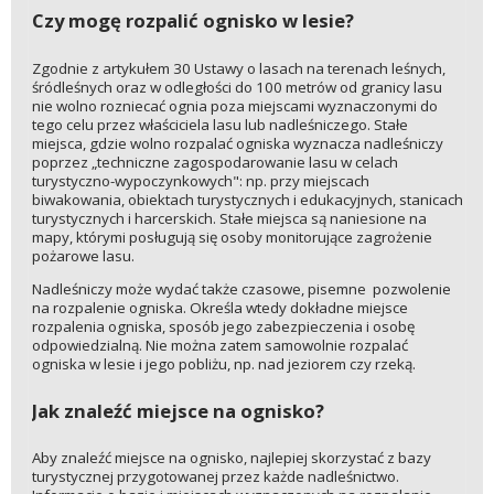
Czy mogę rozpalić ognisko w lesie?
Zgodnie z artykułem 30 Ustawy o lasach na terenach leśnych,
śródleśnych oraz w odległości do 100 metrów od granicy lasu
nie wolno rozniecać ognia poza miejscami wyznaczonymi do
tego celu przez właściciela lasu lub nadleśniczego. Stałe
miejsca, gdzie wolno rozpalać ogniska wyznacza nadleśniczy
poprzez „techniczne zagospodarowanie lasu w celach
turystyczno-wypoczynkowych": np. przy miejscach
biwakowania, obiektach turystycznych i edukacyjnych, stanicach
turystycznych i harcerskich. Stałe miejsca są naniesione na
mapy, którymi posługują się osoby monitorujące zagrożenie
pożarowe lasu.
Nadleśniczy może wydać także czasowe, pisemne pozwolenie
na rozpalenie ogniska. Określa wtedy dokładne miejsce
rozpalenia ogniska, sposób jego zabezpieczenia i osobę
odpowiedzialną. Nie można zatem samowolnie rozpalać
ogniska w lesie i jego pobliżu, np. nad jeziorem czy rzeką.
Jak znaleźć miejsce na ognisko?
Aby znaleźć miejsce na ognisko, najlepiej skorzystać z bazy
turystycznej przygotowanej przez każde nadleśnictwo.