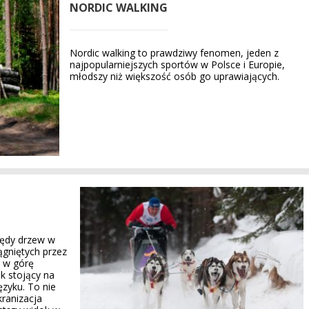
NORDIC WALKING
Nordic walking to prawdziwy fenomen, jeden z
najpopularniejszych sportów w Polsce i Europie,
młodszy niż większość osób go uprawiających.
rzędy drzew w
ągniętych przez
ą w górę
k stojący na
zyku. To nie
kranizacja