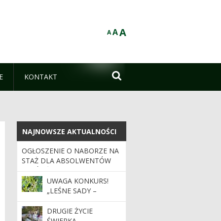
A
A
A

E
KONTAKT
NAJNOWSZE AKTUALNOŚCI
NAJNOWSZE AKTUALNOŚCI
OGŁOSZENIE O NABORZE NA
STAŻ DLA ABSOLWENTÓW
SZKÓŁ ŚREDNICH I
WYŻSZYCH 2026/2027
UWAGA KONKURS!
„LEŚNE SADY –
DZIEDZICTWO,
KTÓRE TRWA”
DRUGIE ŻYCIE
ŚWIERKA –