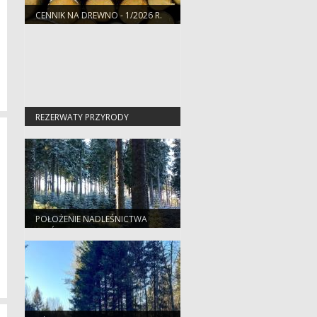
CENNIK NA DREWNO - 1/2026 R.
REZERWATY PRZYRODY
POŁOŻENIE NADLEŚNICTWA
JELEŚNIA