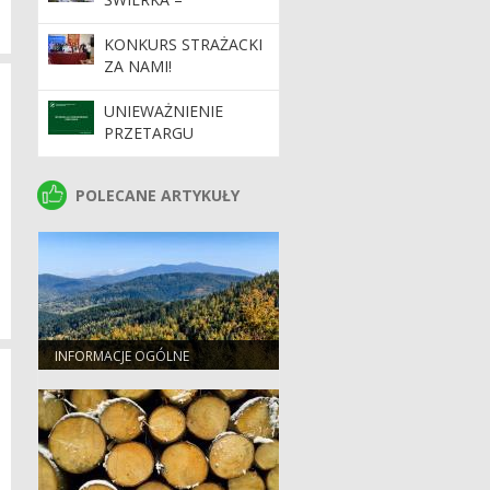
WSPIERANIE
BIORÓŻNORODNOŚCI
KONKURS STRAŻACKI
CZYLI WSPÓŁPRACA
ZA NAMI!
NADLEŚNICTWA
JELEŚNIA Z
UNIEWAŻNIENIE
WĘDKARZAMI
PRZETARGU
POLECANE ARTYKUŁY
POLECANE ARTYKUŁY
INFORMACJE OGÓLNE