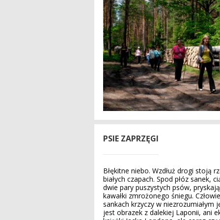
PSIE ZAPRZĘGI
Błękitne niebo. Wzdłuż drogi stoją 
białych czapach. Spod płóz sanek, ci
dwie pary puszystych psów, pryskaj
kawałki zmrożonego śniegu. Człowie
sankach krzyczy w niezrozumiałym ję
jest obrazek z dalekiej Laponii, ani e