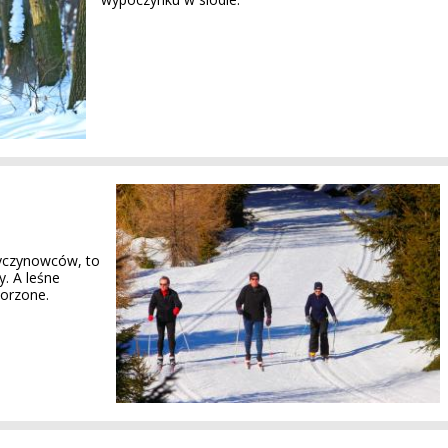
 wyczynowców, to
. A leśne
worzone.