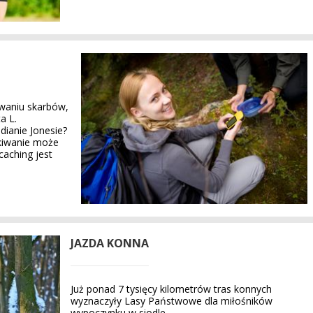
iwaniu skarbów,
a L.
dianie Jonesie?
kiwanie może
caching jest
JAZDA KONNA
Już ponad 7 tysięcy kilometrów tras konnych
wyznaczyły Lasy Państwowe dla miłośników
wypoczynku w siodle.