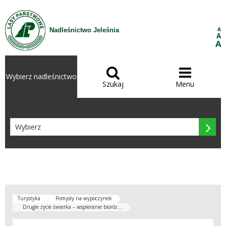
Przejdź do treści
A
Nadleśnictwo Jeleśnia
A
A


Wybierz nadleśnictwo
Szukaj
Menu

Turystyka
Pomysły na wypoczynek
Drugie życie świerka – wspieranie bioróż...