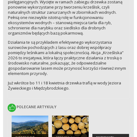
pielęgancyjnych. Wycięte w ramach zabiegu drzewka zostaną
ponownie wykorzystane przy tworzeniu krześlisk, czyli
naturalnych struktur zanurzanych w zbiornikach wodnych.
Pełnią one niezwykle istotną rolę w funkcjonowaniu
ekosystemów wodnych – stanowią miejsca tarła dla ryb,
schronienie dla narybku oraz siedlisko dla drobnych
organizmów będących bazą pokarmową.
Działania te są przykładem efektywnego wykorzystania
surowców pochodzących z lasu oraz dobrej współpracy
pomiędzy leśnikami a lokalną społecznością. Akcja „Krześliska”
2026 to inicjatywa, która łączy praktyczne działania z troską o
środowisko naturalne, pokazując, że odpowiedzialne
gospodarowanie lasem może przynosić korzyści również innym
elementom przyrody.
Już wkrótce bo 11 i 18 kwietnia drzewka trafią w wody Jeziora
Żywieckiego i Międzybrodzkiego.
POLECANE ARTYKUŁY
POLECANE ARTYKUŁY