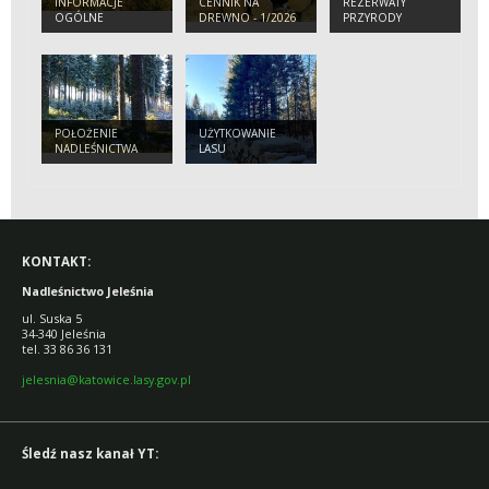
INFORMACJE
CENNIK NA
REZERWATY
OGÓLNE
DREWNO - 1/2026
PRZYRODY
R.
POŁOŻENIE
UŻYTKOWANIE
NADLEŚNICTWA
LASU
JELEŚNIA
KONTAKT:
Nadleśnictwo Jeleśnia
ul. Suska 5
34-340 Jeleśnia
tel. 33 86 36 131
jelesnia@katowice.lasy.gov.pl
Śledź nasz kanał YT: