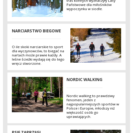
tras konnych wyznaczyły Lasy
Państwowe dla miłośników
wypoczynku w siodle.
NARCIARSTWO BIEGOWE
O ile skoki narciarskie to sport
dla wyczynowców, to biegać na
nartach może prawie każdy. A
leśne ścieżki wydają się do tego
wręcz stworzone.
NORDIC WALKING
Nordic walking to prawdziwy
fenomen, jeden z
najpopularniejszych sportów w
Polsce i Europie, młodszy niż
większość osób go
uprawiających.
PSIE ZAPRZĘGI