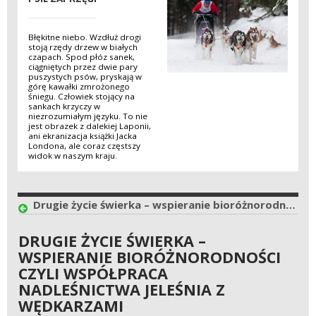
Błękitne niebo. Wzdłuż drogi
stoją rzędy drzew w białych
czapach. Spod płóz sanek,
ciągniętych przez dwie pary
puszystych psów, pryskają w
górę kawałki zmrożonego
śniegu. Człowiek stojący na
sankach krzyczy w
niezrozumiałym języku. To nie
jest obrazek z dalekiej Laponii,
ani ekranizacja książki Jacka
Londona, ale coraz częstszy
widok w naszym kraju.
Drugie życie świerka – wspieranie bioróżnorodności czyli współpraca Nadleśnictwa Jeleśnia z wędkarzami
DRUGIE ŻYCIE ŚWIERKA –
WSPIERANIE BIORÓŻNORODNOŚCI
CZYLI WSPÓŁPRACA
NADLEŚNICTWA JELEŚNIA Z
WĘDKARZAMI