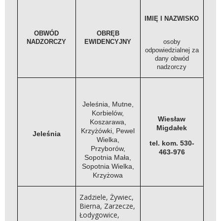
IMIĘ I NAZWISKO
OBWÓD
OBRĘB
NADZORCZY
EWIDENCYJNY
osoby
odpowiedzialnej za
dany obwód
nadzorczy
Jeleśnia, Mutne,
Korbielów,
Wiesław
Koszarawa,
Migdałek
Krzyżówki, Pewel
Jeleśnia
Wielka,
tel. kom. 530-
Przyborów,
463-976
Sopotnia Mała,
Sopotnia Wielka,
Krzyżowa
Zadziele, Żywiec,
Bierna, Zarzecze,
Łodygowice,