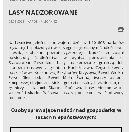
LASY NADZOROWANE
04.08.2026 | KAROLINA MORKISZ
Nadleśnictwo Jeleśnia sprawuje nadzór nad 10 668 ha lasów
prywatnych położonych w zasięgu terytorialnym Nadleśnictwa
Jeleśnia, z obszaru powiatu żywieckiego. Nadzór ten został
powierzony Nadleśnictwu w wyniku porozumienia ze
Starostwem Żywieckim. Lasy nadzorowane graniczą lub
stanowią enklawy z gruntami Nadleśnictwa. Część lasów z
obszarów wsi Koszarawa, Przyborów, Krzyżowa, Pewel Wielka,
Pewel Ślemieńska, Pewel Mała, Świnna, tworzy osobne
kompleksy, obejmujące stoki i grzbiety lokalnych wzniesień, nie
graniczy z lasami Skarbu Państwa. Lasy niestanowiące
własności skarbu Państwa zostały podzielone na 2 obwody
nadzorcze.
Osoby sprawujące nadzór nad gospodarką w
lasach niepaństwowych: