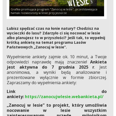
Grafika promująca program "Zanocuj w lesie", przedstawiająca
hamak rozwieszony w lesie przy jeziorze
Lubisz spędzać czas na łonie natury? Chodzisz na
wycieczki do lasu? Zdarzyło ci się nocować w lesie
albo planujesz to w przyszłości? Jeśli tak, to wypełnij
krótką ankietę na temat programu Lasów
Państwowych „Zanocuj w lesie”.
Wypełnienie ankiety zajmie ok. 10 minut, a Twoje
odpowiedzi naprawdę mają znaczenie!
Ankieta
jest aktywna do 7 grudnia 2025 r
. Jest
anonimowa, a wyniki będą analizowane i
prezentowane wyłącznie w formie zbiorczej.
Zapraszamy do wypełnienia ankiety:
Link do
ankiety:
https://zanocujwlesie.webankieta.pl/
„Zanocuj w lesie” to projekt, który umożliwia
nocowanie w lesie wszystkim
zainteresowanym, przede miłośnikom