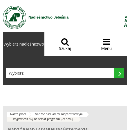
Przejdź do treści
A
Nadleśnictwo Jeleśnia
A
A


Wybierz nadleśnictwo
Szukaj
Menu

Nasza praca
Nadzór nad lasami niepaństwowymi
Wypowiedz się na temat programu „Zanocuj...
NADZÓR NAD LASAMI NIEPAŃSTWOWYMI
NADZÓR NAD LASAMI NIEPAŃSTWOWYMI