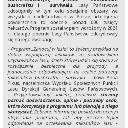
bushcraftu i surviwalu
. Lasy Państwowe
udostępniły w tym celu specjalne obszary we
wszystkich nadleśnictwach w Polsce, ich łączna
powierzchnia to obecnie ponad 600 tysięcy
hektarów. Program został w pełni wdrożony w 2021
r., dlatego obecnie Lasy Państwowe zdecydowały
się na jego ewaluację.
-
Program „Zanocuj w lesie” to świetny przykład na
dobrą współpracę leśników ze środowiskiem
użytkowników lasu, dzięki której udało się stworzyć
rozwiązanie bezpieczne dla przyrody, a
jednocześnie odpowiadające na realne potrzeby
miłośników bushcraftu i survivalu
- mówi Anna
Pikus, naczelniczka Wydziału Społecznych Funkcji
Lasu Dyrekcji Generalnej Lasów Państwowych.
-
Przygotowaliśmy ankietę, ponieważ
chcemy
poznać doświadczenia, opinie i potrzeby osób,
które korzystają z programu lub planują z niego
skorzystać
. Zebrane informacje posłużą do oceny i
ulepszania programu, tak aby jeszcze lepiej
odpowiadał na oczekiwania miłośników lasu
-