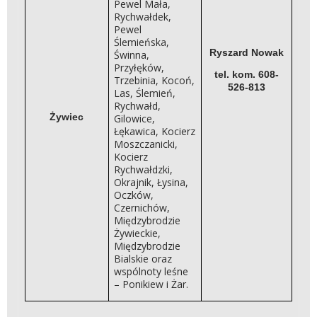
Pewel Mała,
Rychwałdek,
Pewel
Ślemieńska,
Ryszard Nowak
Świnna,
Przyłęków,
tel. kom. 608-
Trzebinia, Kocoń,
526-813
Las, Ślemień,
Rychwałd,
Żywiec
Gilowice,
Łękawica, Kocierz
Moszczanicki,
Kocierz
Rychwałdzki,
Okrajnik, Łysina,
Oczków,
Czernichów,
Międzybrodzie
Żywieckie,
Międzybrodzie
Bialskie oraz
wspólnoty leśne
– Ponikiew i Żar.