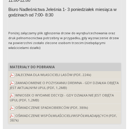
11:00-12:00
Biuro Nadleśnictwa Jeleśnia 1- 3 poniedziałek miesiąca w
godzinach od 7:00- 8:30
Poniżej załączamy plik zgłoszenia drzew do wyrębu/cechowania oraz
druk pełnomocnictwa potrzebny w przypadku, gdy wyznaczenie drzew
na powierzchni zostało zlecone osobom trzecim (niebędącymi
właścicielami działki)
MATERIAŁY DO POBRANIA
ZALECENIA DLA WŁASCICIELI LASÓW (PDF, 224k)
ZAWIADOMIENIE O POZYSKANIU DREWNA - GDY DZIAŁKA OBJĘTA
JEST AKTUALNYM UPUL (PDF, 1,2MB)
WNIOSEK O WYDANIE DECYZJI - GDY DZIAŁKA NIE JEST OBJĘTA
UPUL (PDF, 1,2MB)
OŚWIADCZENIE SPADKOBIERCÓW (PDF, 389k)
OŚWIADCZENIE WSPÓŁWŁAŚCICIELI/WSPÓŁWŁADAJĄCYCH (PDF,
387k)