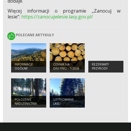
dodaje.
Więcej informacji o programie „Zanocuj w
lesie”:
https://zanocujwlesie.lasy.gov.pl/
POLECANE ARTYKUŁY
POLECANE ARTYKUŁY
INFORMACJE
CENNIK NA
REZERWATY
OGÓLNE
DREWNO - 1/2026
PRZYRODY
R.
POŁOŻENIE
UŻYTKOWANIE
NADLEŚNICTWA
LASU
JELEŚNIA