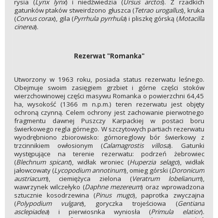
rysia (
Lynx lynx
) i niedźwiedzia (
Ursus arctos
). Z rzadkich
gatunków ptaków stweirdzono głuszca (
Tetrao urogallus
), kruka
(
Corvus corax
), gila (
Pyrrhula pyrrhula
) i pliszkę górską (
Motacilla
cinerea
).
Rezerwat "Romanka"
Utworzony w 1963 roku, posiada status rezerwatu leśnego.
Obejmuje swoim zasięgiem grzbiet i górne części stoków
wierzchowinowej części masywu Romanka o powierzchni 64,45
ha, wysokość (1366 m n.p.m.) teren rezerwatu jest objęty
ochroną czynną. Celem ochrony jest zachowanie pierwotnego
fragmentu dawnej Puszczy Karpackiej w postaci boru
świerkowego regla górnego. W szczytowych partiach rezerwatu
wyodrębniono zbiorowisko: górnoreglowy bór świerkowy z
trzcinnikiem owłosionym (
Calamagrostis villosa
). Gatunki
występujące na terenie rezerwatu: podrzeń żebrowiec
(
Blechnum spicant
), widłak wroniec (
Huperzia selago
), widłak
jałowcowaty (
Lycopodium annotinum
), omieg górski (
Doronicum
austriacum
), ciemiężyca zielona (
Veratrum lobelianum
),
wawrzynek wilczełyko (
Daphne mezereum
) oraz wprowadzona
sztucznie kosodrzewina (
Pinus mugo
), paprotka zwyczajna
(
Polypodium vulgare
), goryczka trojeściowa (
Gentiana
asclepiadea
) i pierwiosnka wyniosła (
Primula elatior
).