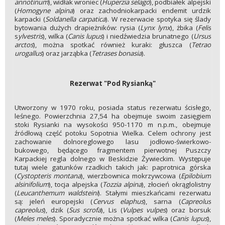
annotinum
), widłak wroniec (
Huperzia selago
), podbiałek alpejski
(
Homogyne alpina
) oraz zachodniokarpacki endemit urdzik
karpacki (
Soldanella
carpatica
). W rezerwacie spotyka się ślady
bytowania dużych drapieżników: rysia (
Lynx lynx
), żbika (
Felis
s
ylvestris
), wilka (
Canis lupus
) i niedźwiedzia brunatnego (
Ursus
arctos
), można spotkać również kuraki: głuszca (
Tetrao
urogallus
) oraz jarząbka (
Tetrases bonasia
).
Rezerwat "Pod Rysianką"
Utworzony w 1970 roku, posiada status rezerwatu ścisłego,
leśnego. Powierzchnia 27,54 ha obejmuje swoim zasięgiem
stoki Rysianki na wysokości 950-1170 m n.p.m., obejmuje
źródłową część potoku Sopotnia Wielka. Celem ochrony jest
zachowanie dolnoreglowego lasu jodłowo-świerkowo-
bukowego, będącego fragmentem pierwotnej Puszczy
Karpackiej regla dolnego w Beskidzie Żywieckim. Występuje
tutaj wiele gatunków rzadkich takich jak: paprotnica górska
(
Cystopteris montana
), wierzbownica mokrzywcowa (
Epilobium
alsinifolium
), tocja alpejska (
Tozzia alpina
), złocień okrąglolistny
(
Leucanthemum waldsteini
). Stałymi mieszkańcami rezerwatu
są: jeleń europejski (
Cervus elaphus
), sarna (
Capreolus
capreolus
), dzik (
Sus scrofa
), Lis (
Vulpes vulpes
) oraz borsuk
(
Meles meles
). Sporadycznie można spotkać wilka (
Canis
lupus
),