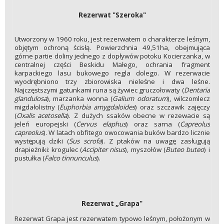
Rezerwat "Szeroka"
Utworzony w 1960 roku, jest rezerwatem o charakterze leśnym,
objętym ochroną ścisłą. Powierzchnia 49,51ha, obejmująca
górne partie doliny jednego z dopływów potoku Kocierzanka, w
centralnej części Beskidu Małego, ochrania fragment
karpackiego lasu bukowego regla dolego. W rezerwacie
wyodrębniono trzy zbiorowiska nieleśne i dwa leśne.
Najczęstszymi gatunkami runa są żywiec gruczołowaty (
Dentaria
glandulosa
), marzanka wonna (
Galium odoratum
), wilczomlecz
migdałolistny (
Euphorbia amygdaloides
) oraz szczawik zajęczy
(
Oxalis acetosella
). Z dużych ssaków obecne w rezewacie są
jeleń europejski (
Cervus elaphus
) oraz sarna (
Capreolus
capreolus
). W latach obfitego owocowania buków bardzo licznie
występują dziki (
Sus scrofa
). Z ptaków na uwagę zasługują
drapieżniki: krogulec (
Accipiter nisus
), myszołów (
Buteo buteo
) i
pustułka (
Falco tinnunculus
).
Rezerwat „Grapa"
Rezerwat Grapa jest rezerwatem typowo leśnym, położonym w