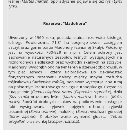
leśnej (
Martes martes
). Sporadycznie pojawia się też ryś (
Lynx
lynx
).
Rezerwat "Madohora"
Utworzony w 1960 roku, posiada status rezerwatu ścisłego,
leśnego. Powierzchnia 71,81 ha obejmuje swoim zasięgiem
szczyt oraz górne partie Madohory (Łamanej Skały). Położony
jest na wysokości 700-929 m n.p.m. Celem ochrony jest
zachowanie naturalnych zespołów leśnych występujących na
różnorodnych siedliskach oraz wychodni skalnych na szczycie
Madohory. Wyodrębniono na tym terenie dziewieć zbiorowisk, w
tym pięć leśnych i cztery ziołoroślowe. Do ciekawostek
florystycznych rezerwatu należy między innymi rzeżucha
trójlistkowa (
Cardamine trifolia
), ponieważ występuje ona tutaj
na północnym krańcu swego zasięgu europejskiego. Częste są
tutaj jelenie (
Cervus elaphus
), sarny (
Capreolus capreolus
), dziki
(
Sus scrofa
) oraz kuny leśne (
Martes martes
) i borsuki (
Meles
meles
). Spośród drobnych ssaków na podkreślenie zasługuje
fakt występowania ryjówek objętych ochroną: ryjówki
aksamitnej (
Sorex araneus
), malutkiej (
Sorex minutus
) i górskiej
(
Sorex alpinus
). Z ptaków warto wymienić głuszca (
Tetrao
urogallus
) oraz słonkę (
Scolpax rusticola
).