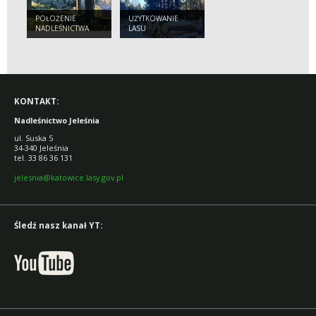
POŁOŻENIE
UŻYTKOWANIE
NADLEŚNICTWA
LASU
JELEŚNIA
KONTAKT:
Nadleśnictwo Jeleśnia
ul. Suska 5
34-340 Jeleśnia
tel. 33 86 36 131
jelesnia@katowice.lasy.gov.pl
Śledź nasz kanał YT: