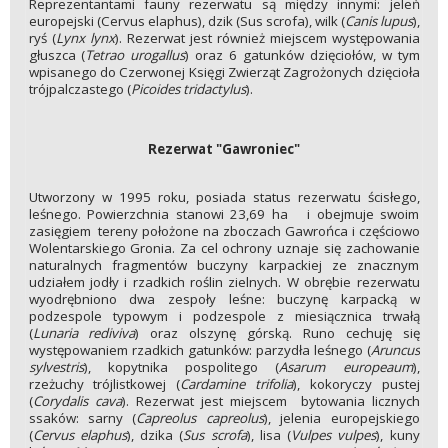
Reprezentantami fauny rezerwatu są między innymi: jeleń
europejski (Cervus elaphus), dzik (Sus scrofa), wilk (
Canis lupus
),
ryś (
Lynx lynx
). Rezerwat jest również miejscem występowania
głuszca (
Tetrao urogallus
) oraz 6 gatunków dzięciołów, w tym
wpisanego do Czerwonej Księgi Zwierząt Zagrożonych dzięcioła
trójpalczastego (
Picoides tridactylus
).
Rezerwat "Gawroniec"
Utworzony w 1995 roku, posiada status rezerwatu ścisłego,
leśnego. Powierzchnia stanowi 23,69 ha i obejmuje swoim
zasięgiem tereny położone na zboczach Gawrońca i częściowo
Wolentarskiego Gronia. Za cel ochrony uznaje się zachowanie
naturalnych fragmentów buczyny karpackiej ze znacznym
udziałem jodły i rzadkich roślin zielnych. W obrębie rezerwatu
wyodrębniono dwa zespoły leśne: buczynę karpacką w
podzespole typowym i podzespole z miesiącznica trwałą
(
Lunaria rediviva
) oraz olszynę górską. Runo cechuję się
występowaniem rzadkich gatunków: parzydła leśnego (
Aruncus
sylvestris
), kopytnika pospolitego (
Asarum europeaum
),
rzeżuchy trójlistkowej (
Cardamine trifolia
), kokoryczy pustej
(
Corydalis
cava
). Rezerwat jest miejscem bytowania licznych
ssaków: sarny (
Capreolus capreolus
), jelenia europejskiego
(
Cervus elaphus
), dzika (
Sus scrofa
), lisa (
Vulpes vulpes
), kuny