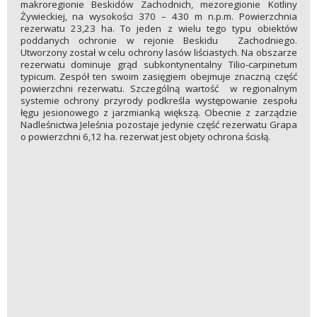
makroregionie Beskidów Zachodnich, mezoregionie Kotliny
Żywieckiej, na wysokości 370 – 430 m n.p.m. Powierzchnia
rezerwatu 23,23 ha. To jeden z wielu tego typu obiektów
poddanych ochronie w rejonie Beskidu Zachodniego.
Utworzony został w celu ochrony lasów liściastych. Na obszarze
rezerwatu dominuje grąd subkontynentalny Tilio-carpinetum
typicum. Zespół ten swoim zasięgiem obejmuje znaczną część
powierzchni rezerwatu. Szczególną wartość w regionalnym
systemie ochrony przyrody podkreśla występowanie zespołu
łęgu jesionowego z jarzmianką większą. Obecnie z zarządzie
Nadleśnictwa Jeleśnia pozostaje jedynie część rezerwatu Grapa
o powierzchni 6,12 ha. rezerwat jest objety ochrona ścisłą.