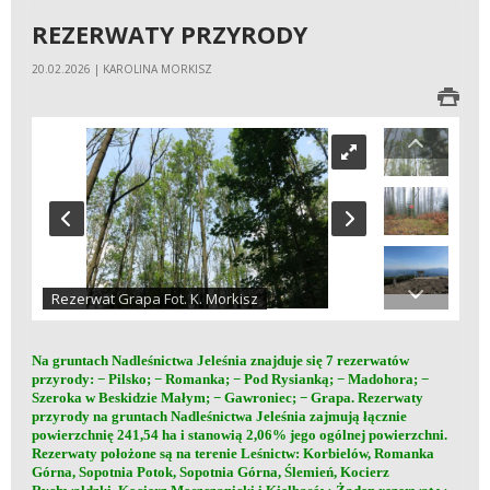
REZERWATY PRZYRODY
20.02.2026 | KAROLINA MORKISZ
Rezerwat Grapa Fot. K. Morkisz
Na gruntach Nadleśnictwa Jeleśnia znajduje się 7 rezerwatów
przyrody: − Pilsko; − Romanka; − Pod Rysianką; − Madohora; −
Szeroka w Beskidzie Małym; − Gawroniec; − Grapa. Rezerwaty
przyrody na gruntach Nadleśnictwa Jeleśnia zajmują łącznie
powierzchnię 241,54 ha i stanowią 2,06% jego ogólnej powierzchni.
Rezerwaty położone są na terenie Leśnictw: Korbielów, Romanka
Górna, Sopotnia Potok, Sopotnia Górna, Ślemień, Kocierz