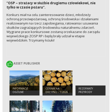
“OSP – strażacy w służbie drugiemu człowiekowi, nie
tylko w czasie pożaru“.
Konkurs miał na celu zainteresowanie dzieci, młodzieży
ochroną przeciwpożarową, ochroną środowiska i działaniami
realizowanym na rzecz zapobiegania, ratowania i usuwania
skutków zagrażających środowisku naturalnemu zdarzeń.
Wygrane prace konkursowe zostaną orzekazane do zarządu
wojewózkiego ZOSP RP i będą brały udział w etapie
wojewódzkim. Trzymamy kciuki!
ASSET PUBLISHER
ASSET PUBLISHER
INFORMACJE
CENNIK NA
REZERWATY
OGÓLNE
DREWNO - 1/2026
PRZYRODY
R.