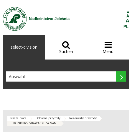
Zum Inhalt wechseln
A
A
Nadleśnictwo Jeleśnia
A
PL


select-division
Suchen
Menü

Nasza praca
Ochrona przyrody
Rezerwaty przyrody
KONKURS STRAŻACKI ZA NAMI!