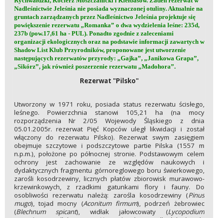
Rychwałdzki, Kocierz Moszczanicki i Kiełbasów. Żaden rezerwat w
Nadleśnictwie Jeleśnia nie posiada wyznaczonej otuliny. Aktualnie na
gruntach zarządzanych przez Nadleśnictwo Jeleśnia projektuje się
powiększenie rezerwatu „Romanka” o dwa wydzielenia leśne: 235d,
237b (pow.17,61 ha - PUL). Ponadto zgodnie z zaleceniami
organizacji ekologicznych oraz na podstawie informacji zawartych w
Shadow List Klub Przyrodników, proponowane jest utworzenie
następujących rezerwatów przyrody: „Gajka”, „Janikowa Grapa”,
„Sikórz”, jak również poszerzenie rezerwatu „Madohora”.
Rezerwat "Pilsko"
Utworzony w 1971 roku, posiada status rezerwatu ścisłego,
leśnego. Powierzchnia stanowi 105,21 ha (na mocy
rozporządzenia Nr 2/05 Wojewody Śląskiego z dnia
05.01.2005r. rezerwat Pięć Kopców uległ likwidacji i został
włączony do rezerwatu Pilsko). Rezerwat swym zasięgiem
obejmuje szczytowe i podszczytowe partie Pilska (1557 m
n.p.m.), położone po północnej stronie. Podstawowym celem
ochrony jest zachowanie ze względów naukowych i
dydaktycznych fragmentu górnoreglowego boru świerkowego,
zarośli kosodrzewiny, licznych płatów zbiorowisk murawowo-
krzewinkowych, z rzadkimi gatunkami flory i fauny. Do
osobliwości rezerwatu należą: zarośla kosodrzewiny (
Pinus
mugo
), tojad mocny (
Aconitum firmum
), podrzeń żebrowiec
(
Blechnum spicant
), widłak jałowcowaty (
Lycopodium