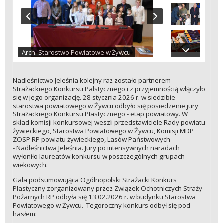
Arch. Starostwo Powiatowe w Żywcu
Nadleśnictwo Jeleśnia kolejny raz zostało partnerem
Strażackiego Konkursu Palstycznego i z przyjemnością włączyło
się w jego organizację. 28 stycznia 2026 r. w siedzibie
starostwa powiatowego w Żywcu odbyło się posiedzenie jury
Strażackiego Konkursu Plastycznego - etap powiatowy. W
skład komisji konkursowej weszli przedstawiciele Rady powiatu
żywieckiego, Starostwa Powiatowego w Żywcu, Komisji MDP
ZOSP RP powiatu żywieckiego, Lasów Państwowych
- Nadleśnictwa Jeleśnia. Jury po intensywnych naradach
wyłoniło laureatów konkursu w poszczególnych grupach
wiekowych.
Gala podsumowująca Ogólnopolski Strażacki Konkurs
Plastyczny zorganizowany przez Związek Ochotniczych Straży
Pożarnych RP odbyła się 13.02.2026 r. w budynku Starostwa
Powiatowego w Żywcu. Tegoroczny konkurs odbył się pod
hasłem: