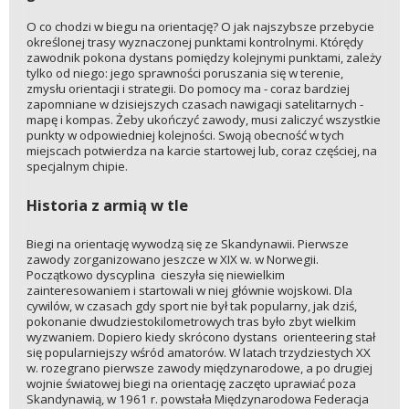
O co chodzi w biegu na orientację? O jak najszybsze przebycie
określonej trasy wyznaczonej punktami kontrolnymi. Którędy
zawodnik pokona dystans pomiędzy kolejnymi punktami, zależy
tylko od niego: jego sprawności poruszania się w terenie,
zmysłu orientacji i strategii. Do pomocy ma - coraz bardziej
zapomniane w dzisiejszych czasach nawigacji satelitarnych -
mapę i kompas. Żeby ukończyć zawody, musi zaliczyć wszystkie
punkty w odpowiedniej kolejności. Swoją obecność w tych
miejscach potwierdza na karcie startowej lub, coraz częściej, na
specjalnym chipie.
Historia z armią w tle
Biegi na orientację wywodzą się ze Skandynawii. Pierwsze
zawody zorganizowano jeszcze w XIX w. w Norwegii.
Początkowo dyscyplina cieszyła się niewielkim
zainteresowaniem i startowali w niej głównie wojskowi. Dla
cywilów, w czasach gdy sport nie był tak popularny, jak dziś,
pokonanie dwudziestokilometrowych tras było zbyt wielkim
wyzwaniem. Dopiero kiedy skrócono dystans orienteering stał
się popularniejszy wśród amatorów. W latach trzydziestych XX
w. rozegrano pierwsze zawody międzynarodowe, a po drugiej
wojnie światowej biegi na orientację zaczęto uprawiać poza
Skandynawią, w 1961 r. powstała Międzynarodowa Federacja