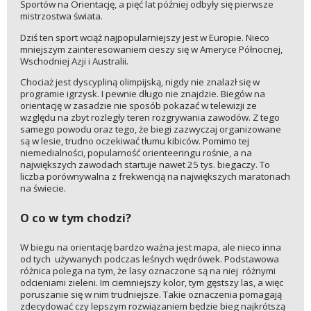
Sportów na Orientację, a pięć lat później odbyły się pierwsze
mistrzostwa świata.
Dziś ten sport wciąż najpopularniejszy jest w Europie. Nieco
mniejszym zainteresowaniem cieszy się w Ameryce Północnej,
Wschodniej Azji i Australii.
Chociaż jest dyscypliną olimpijską, nigdy nie znalazł się w
programie igrzysk. I pewnie długo nie znajdzie. Biegów na
orientację w zasadzie nie sposób pokazać w telewizji ze
względu na zbyt rozległy teren rozgrywania zawodów. Z tego
samego powodu oraz tego, że biegi zazwyczaj organizowane
są w lesie, trudno oczekiwać tłumu kibiców. Pomimo tej
niemedialności, popularność orienteeringu rośnie, a na
największych zawodach startuje nawet 25 tys. biegaczy. To
liczba porównywalna z frekwencją na największych maratonach
na świecie.
O co w tym chodzi?
W biegu na orientację bardzo ważna jest mapa, ale nieco inna
od tych używanych podczas leśnych wędrówek. Podstawowa
różnica polega na tym, że lasy oznaczone są na niej różnymi
odcieniami zieleni. Im ciemniejszy kolor, tym gęstszy las, a więc
poruszanie się w nim trudniejsze. Takie oznaczenia pomagają
zdecydować czy lepszym rozwiązaniem będzie bieg najkrótszą