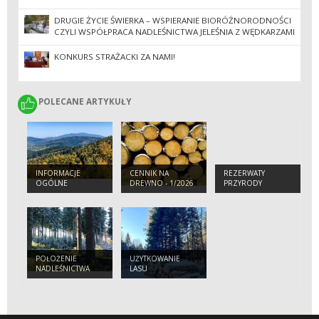
DRUGIE ŻYCIE ŚWIERKA – WSPIERANIE BIORÓŻNORODNOŚCI
CZYLI WSPÓŁPRACA NADLEŚNICTWA JELEŚNIA Z WĘDKARZAMI
KONKURS STRAŻACKI ZA NAMI!
POLECANE ARTYKUŁY
POLECANE ARTYKUŁY
INFORMACJE
CENNIK NA
REZERWATY
OGÓLNE
DREWNO - 1/2026
PRZYRODY
R.
POŁOŻENIE
UŻYTKOWANIE
NADLEŚNICTWA
LASU
JELEŚNIA