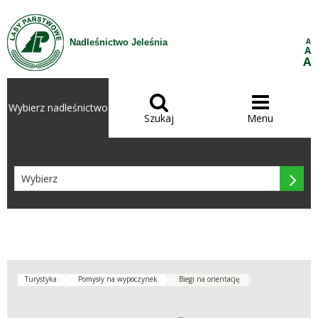
Przejdź do treści
A
Nadleśnictwo Jeleśnia
A
A


Wybierz nadleśnictwo
Szukaj
Menu

Turystyka
Pomysły na wypoczynek
Biegi na orientację