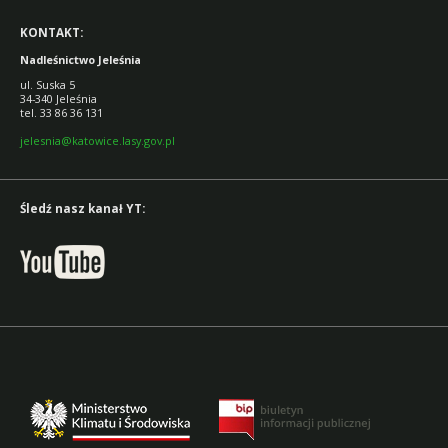
KONTAKT:
Nadleśnictwo Jeleśnia
ul. Suska 5
34-340 Jeleśnia
tel. 33 86 36 131
jelesnia@katowice.lasy.gov.pl
Śledź nasz kanał YT: