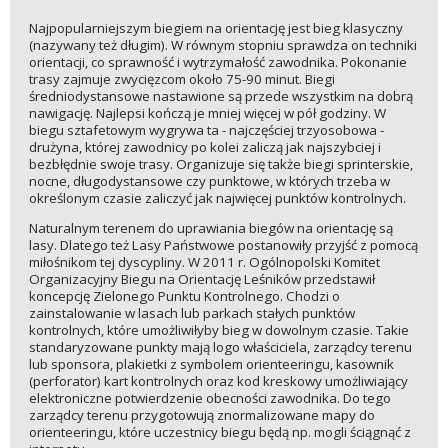
Najpopularniejszym biegiem na orientację jest bieg klasyczny
(nazywany też długim). W równym stopniu sprawdza on techniki
orientacji, co sprawność i wytrzymałość zawodnika. Pokonanie
trasy zajmuje zwycięzcom około 75-90 minut. Biegi
średniodystansowe nastawione są przede wszystkim na dobrą
nawigację. Najlepsi kończą je mniej więcej w pół godziny. W
biegu sztafetowym wygrywa ta - najczęściej trzyosobowa -
drużyna, której zawodnicy po kolei zaliczą jak najszybciej i
bezbłędnie swoje trasy. Organizuje się także biegi sprinterskie,
nocne, długodystansowe czy punktowe, w których trzeba w
określonym czasie zaliczyć jak najwięcej punktów kontrolnych.
Naturalnym terenem do uprawiania biegów na orientację są
lasy. Dlatego też Lasy Państwowe postanowiły przyjść z pomocą
miłośnikom tej dyscypliny. W 2011 r. Ogólnopolski Komitet
Organizacyjny Biegu na Orientację Leśników przedstawił
koncepcję Zielonego Punktu Kontrolnego. Chodzi o
zainstalowanie w lasach lub parkach stałych punktów
kontrolnych, które umożliwiłyby bieg w dowolnym czasie. Takie
standaryzowane punkty mają logo właściciela, zarządcy terenu
lub sponsora, plakietki z symbolem orienteeringu, kasownik
(perforator) kart kontrolnych oraz kod kreskowy umożliwiający
elektroniczne potwierdzenie obecności zawodnika. Do tego
zarządcy terenu przygotowują znormalizowane mapy do
orienteeringu, które uczestnicy biegu będą np. mogli ściągnąć z