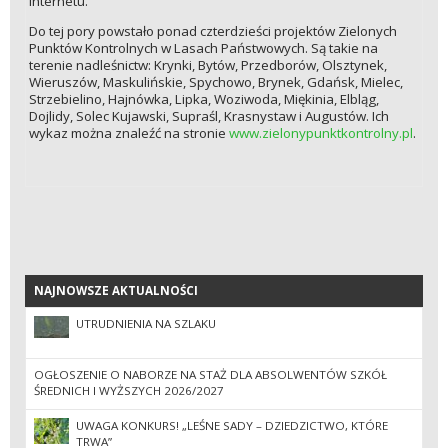
internetu.
Do tej pory powstało ponad czterdzieści projektów Zielonych
Punktów Kontrolnych w Lasach Państwowych. Są takie na
terenie nadleśnictw: Krynki, Bytów, Przedborów, Olsztynek,
Wieruszów, Maskulińskie, Spychowo, Brynek, Gdańsk, Mielec,
Strzebielino, Hajnówka, Lipka, Woziwoda, Miękinia, Elbląg,
Dojlidy, Solec Kujawski, Supraśl, Krasnystaw i Augustów. Ich
wykaz można znaleźć na stronie
www.zielonypunktkontrolny.pl
.
NAJNOWSZE AKTUALNOŚCI
NAJNOWSZE AKTUALNOŚCI
UTRUDNIENIA NA SZLAKU
OGŁOSZENIE O NABORZE NA STAŻ DLA ABSOLWENTÓW SZKÓŁ
ŚREDNICH I WYŻSZYCH 2026/2027
UWAGA KONKURS! „LEŚNE SADY – DZIEDZICTWO, KTÓRE
TRWA”