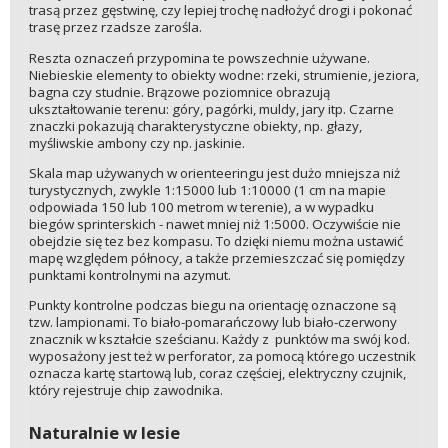
trasą przez gęstwinę, czy lepiej trochę nadłożyć drogi i pokonać
trasę przez rzadsze zarośla.
Reszta oznaczeń przypomina te powszechnie używane.
Niebieskie elementy to obiekty wodne: rzeki, strumienie, jeziora,
bagna czy studnie. Brązowe poziomnice obrazują
ukształtowanie terenu: góry, pagórki, muldy, jary itp. Czarne
znaczki pokazują charakterystyczne obiekty, np. głazy,
myśliwskie ambony czy np. jaskinie.
Skala map używanych w orienteeringu jest dużo mniejsza niż
turystycznych, zwykle 1:15000 lub 1:10000 (1 cm na mapie
odpowiada 150 lub 100 metrom w terenie), a w wypadku
biegów sprinterskich - nawet mniej niż 1:5000. Oczywiście nie
obejdzie się tez bez kompasu. To dzięki niemu można ustawić
mapę względem północy, a także przemieszczać się pomiędzy
punktami kontrolnymi na azymut.
Punkty kontrolne podczas biegu na orientację oznaczone są
tzw. lampionami. To biało-pomarańczowy lub biało-czerwony
znacznik w kształcie sześcianu. Każdy z punktów ma swój kod.
wyposażony jest też w perforator, za pomocą którego uczestnik
oznacza kartę startową lub, coraz częściej, elektryczny czujnik,
który rejestruje chip zawodnika.
Naturalnie w lesie